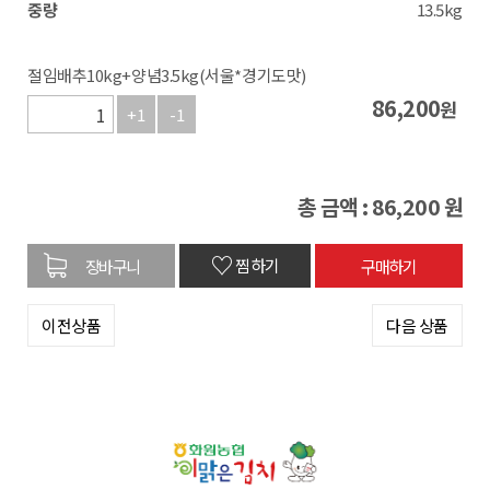
중량
13.5kg
절임배추10kg+양념3.5kg(서울*경기도맛)
86,200
원
+1
-1
총 금액 :
86,200
원
♡
찜하기
이전상품
다음 상품