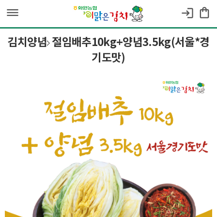
dehaze
shopping_bag
login
김치양념
절임배추10kg+양념3.5kg(서울*경
기도맛)