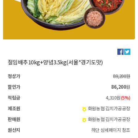
절임배추10kg+양념3.5kg(서울*경기도맛)
정상가
89,200원
할인가
86,200
원
적립금
4,310원
(5%)
제조원
화원농협 김치가공공장
판매원
화원농협 김치가공공장
원산지
하단 상세페이지 참조