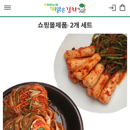
dehaze
shopping_bag
login
쇼핑몰제품
2개 세트