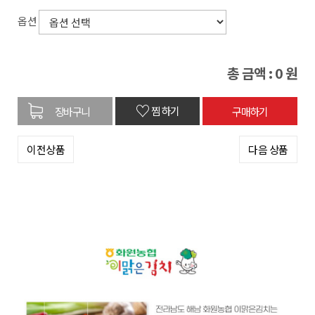
옵션
총 금액 :
0
원
♡
찜하기
이전상품
다음 상품