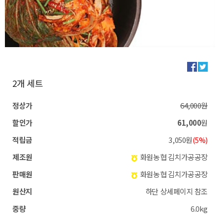
2개 세트
정상가
64,000원
할인가
61,000
원
적립금
3,050원
(5%)
제조원
화원농협 김치가공공장
판매원
화원농협 김치가공공장
원산지
하단 상세페이지 참조
중량
6.0kg