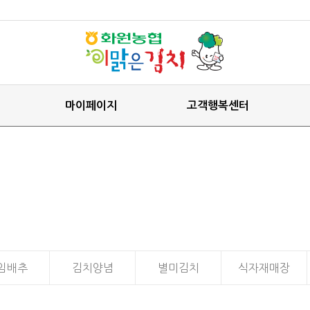
마이페이지
고객행복센터
임배추
김치양념
별미김치
식자재매장