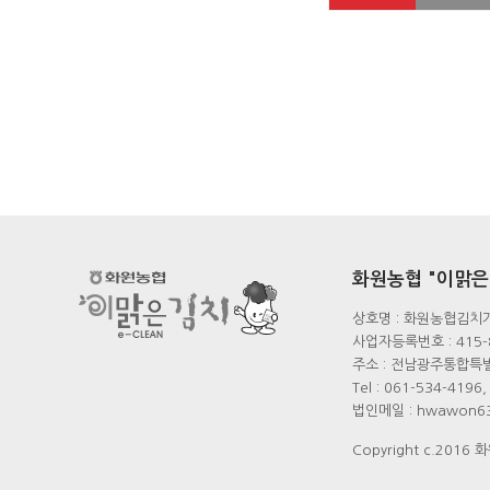
화원농협 "이맑은
상호명 : 화원농협김치가
사업자등록번호 : 415-
주소 : 전남광주통합특
Tel : 061-534-419
법인메일 : hwawon63
Copyright c.2016 