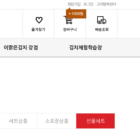
회원가입
로그인
고객행복센터
+1000원
이맑은김치 강점
김치체험학습장
세트상품
소포장상품
선물세트