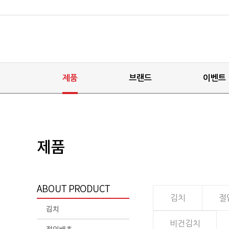
제품
브랜드
이벤트
김치
절
비건김치